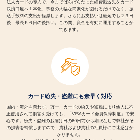
法人カードの導入で、今までばらばらだった経費振込先をカード
決済口座へ１本化。事務の大幅な簡素化が図れるだけでなく、振
込手数料の支出が軽減します。さらにお支払いは最短でも２３日
後、最長５６日の後払い。この間、資金を有効に運用することが
できます。
カード紛失・盗難にも
素早く対応
国内・海外を問わず、万一、カードの紛失や盗難により他人に不
正使用されて損害を受けても、「VISAカード会員保障制度」で安
心です。紛失・盗難のお届け日の60日前から期限なしで弊社がそ
の損害を補償しますので、貴社および貴社の社員様にご迷惑はか
かりません。