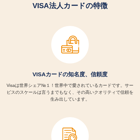
ショッピング補償
VISA法人カードの特徴
年間300万円までのお買物安心保険
※国内・海外でのご利用が対象です。
お支払い方法
VISAカードの知名度、信頼度
口座振替
Visaは世界シェア№１！世界中で愛されているカードです。サー
ビスのスケールは言うまでもなく、その高いクオリティで信頼を
生み出しています。
決済口座
法人名義口座