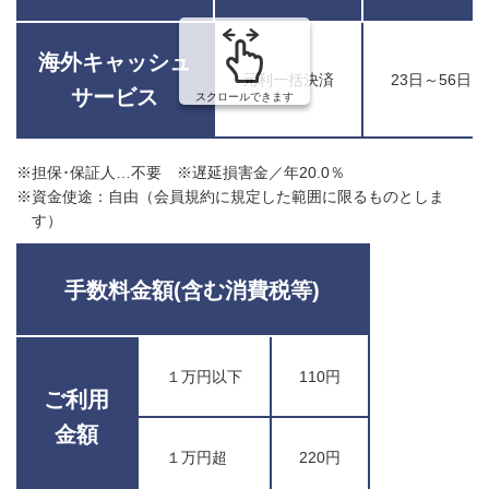
海外キャッシュ
元利一括決済
23日～56日
サービス
スクロールできます
※担保･保証人…不要 ※遅延損害金／年20.0％
※資金使途：自由（会員規約に規定した範囲に限るものとしま
す）
手数料金額(含む消費税等)
１万円以下
110円
ご利用
金額
１万円超
220円