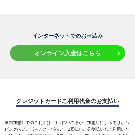
※ご入会時のご利用枠は、上記の範囲内でカード送付時に
ご通知いたします。
※お客様のご希望をもとにキャッシングリボ・海外キャッ
シュサービスはキャッシング利用枠の範囲内で、弊社が
指定します。
インターネットでのお申込み
※借入を希望しない場合は申出により借入枠を取消いたし
ます。
オンライン入会はこちら
※リボ払い利用枠を超えてご利用された分は翌月一括払い
となります。
※クレジットカード利用代金のお引落し口座は宮崎太陽銀行のみ
となります。
※TM and © 2025 Apple Inc. All rights reserved.
クレジットカードご利用代金のお支払い
※Apple、Appleのロゴ、Apple Pay、Apple Watch、Face ID、
iPad、iPhone、Mac、Safari、Touch IDは、Apple Inc.の商標で
す。
※iPhoneの商標は、アイホン株式会社のライセンスにもとづき使
国内加盟店でのご利用は、1回払いのほか、加盟店によってリボル
用されています。
ビング払い、ボーナス一括払い、2回払い、分割払いもご利用いた