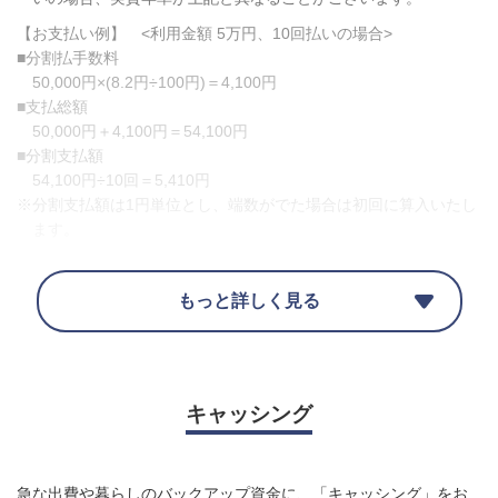
【お支払い例】 <利用金額 5万円、10回払いの場合>
■分割払手数料
50,000円×(8.2円÷100円)＝4,100円
■支払総額
50,000円＋4,100円＝54,100円
■分割支払額
54,100円÷10回＝5,410円
※分割支払額は1円単位とし、端数がでた場合は初回に算入いたし
ます。
遅延損害金
もっと詳しく見る
1回払い・リボ払い
14.6%
キャッシング
2回・ボーナス払い・分割払い
6.0%
急な出費や暮らしのバックアップ資金に、「キャッシング」をお