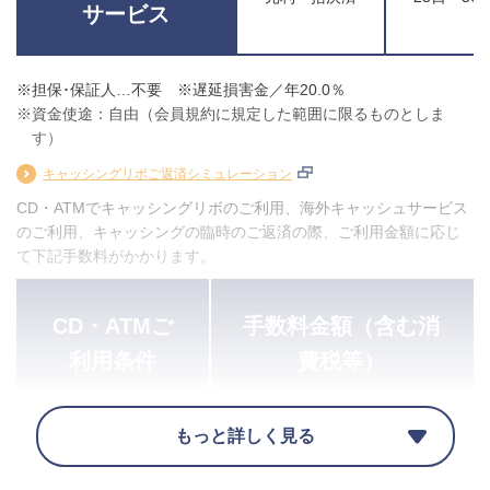
サービス
※担保･保証人…不要 ※遅延損害金／年20.0％
※資金使途：自由（会員規約に規定した範囲に限るものとしま
す）
キャッシングリボご返済シミュレーション
CD・ATMでキャッシングリボのご利用、海外キャッシュサービス
のご利用、キャッシングの臨時のご返済の際、ご利用金額に応じ
て下記手数料がかかります。
CD・ATMご
手数料金額（含む消
利用条件
費税等）
もっと詳しく見る
宮崎太陽銀行
の