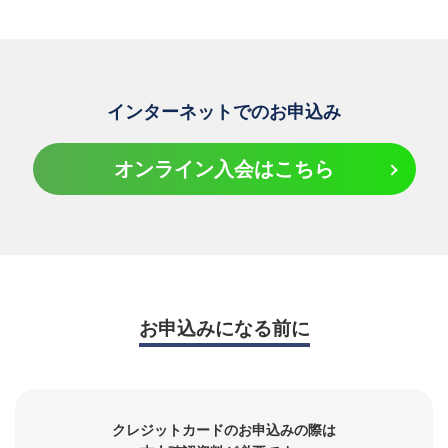
無料
ATMをご利用
の場合
インターネットでのお申込み
1万円
110
ご
以下
円
オンライン入会はこちら
利
上記以外
用
金
1万円
220
額
超
円
※ATMでのキャッシングの「ご利用」・「臨時のご返済」の都
お申込みになる前に
度、
上記
の手数料をご負担いただきます。毎月の締切日までの手数料を
翌月のお支払日に、クレジットカードご利用代金と合わせてお
支払いいただきます。
クレジットカードのお申込みの際は