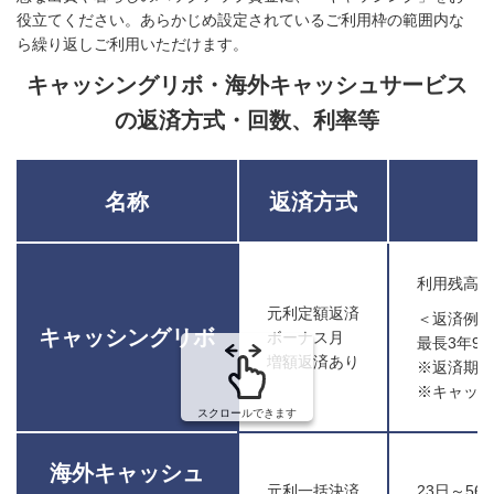
役立てください。あらかじめ設定されているご利用枠の範囲内な
ら繰り返しご利用いただけます。
キャッシングリボ・海外キャッシュサービス
の返済方式・回数、利率等
名称
返済方式
利用残高お
元利定額返済
＜返済例＞
キャッシングリボ
ボーナス月
最長3年9
増額返済あり
※返済期間
※キャッ
スクロールできます
海外キャッシュ
元利一括決済
23日～5