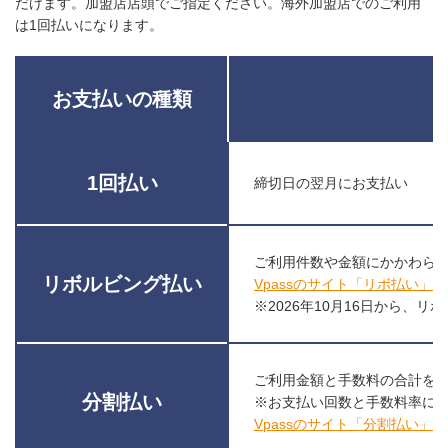
※「iD」ロゴは株式会社NTTドコモの登録商標です。
だけます。加盟店店頭でご指定ください。海外加盟店でのご利用
※Google、 Android、 Google Pay は Google LLC の商標です。
は1回払いになります。
お支払いの種類
1回払い
締切日の翌月にお支払い
ご利用件数や金額にかかわら
リボルビング払い
Vpassのサイト「リボ払い」
※2026年10月16日から、
ご利用金額と手数料の合計を
分割払い
※お支払い回数と手数料率に
Vpassのサイト「分割払い」