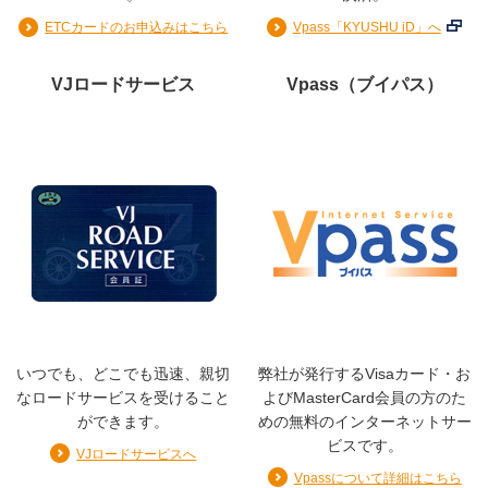
ETCカードのお申込みはこちら
Vpass「KYUSHU iD」へ
ショッピング
VJロードサービス
Vpass（ブイパス）
1回払い／2回払い／ボーナス一括払い／リボ払い／分割払
い
※ショッピングのお支払い方法について詳しくは「
ご利用
代金のお支払い
」項目を参照
※お支払方法は、各種特典のございます、便利なリボ払い
「マイペイすリボ」をお勧めします。(審査により「マ
イペイすリボ」を設定いただけない場合がございま
す。)
いつでも、どこでも迅速、親切
弊社が発行するVisaカード・お
※リボルビング払い：実質年率15.0％／分割払いの手数料
なロードサービスを受けること
よびMasterCard会員の方のた
は「
分割払い
」項目を参照
ができます。
めの無料のインターネットサー
ビスです。
VJロードサービスへ
※2026年10月16日から、リボ払いの手数料率を改定いた
Vpassについて詳細はこちら