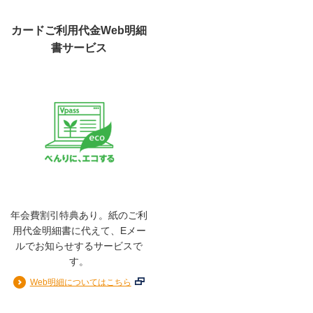
します。
詳細はこちら
カードご利用代金Web明細
書サービス
ご利用枠
総利用枠
100～200万円
カード利用枠（ショッピング）
100～200万円
リボ払い・分割払い利用枠（ショッピング）
0〜100万円
年会費割引特典あり。紙のご利
キャッシング利用枠
用代金明細書に代えて、Eメー
（キャッシングリボ・海外キャッシュサービス）
ルでお知らせするサービスで
0〜50万円
す。
※分割払い利用枠は、2回払い・ボーナス一括払いの利用
Web明細についてはこちら
を含みます。