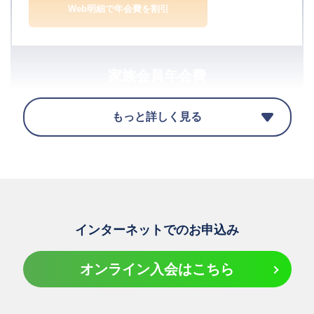
Web明細で年会費を割引
家族会員年会費
もっと詳しく見る
お一人目は無料
お二人目から1,100円（税込）
※オンライン入会申込の場合、1人のみ同時にお申込みい
ただけます。2人目以降のお申込みご希望の場合は、お
インターネットでのお申込み
手数ですが、本会員様ご入会後、入会申込書をご請求い
ただき、書面にてお申込みください。
オンライン入会はこちら
追加可能カード