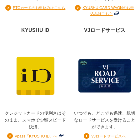
イペイすリボ」を設定いただけない場合がございま
ETCカードのお申込みはこちら
KYUSHU CARD WAONのお申
す。)
込みはこちら
※リボルビング払い：実質年率15.0％／分割払いの手数料
は「
分割払い
」項目を参照
KYUSHU iD
VJロードサービス
※2026年10月16日から、リボ払いの手数料率を改定いた
します。
詳細はこちら
ご利用枠
総利用枠
クレジットカードの便利さはそ
いつでも、どこでも迅速、親切
10〜30万円
のまま、スマホで少額スピード
なロードサービスを受けること
カード利用枠（ショッピング）
決済。
ができます。
10〜30万円
リボ払い・分割払い利用枠（ショッピング）
Vpass「KYUSHU iD」へ
VJロードサービスへ