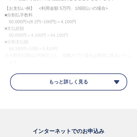
【お支払い例】 <利用金額 5万円、10回払いの場合>
■分割払手数料
50,000円×(8.2円÷100円)＝4,100円
■支払総額
50,000円＋4,100円＝54,100円
■分割支払額
54,100円÷10回＝5,410円
※分割支払額は1円単位とし、端数がでた場合は初回に算入いたし
ます。
遅延損害金
もっと詳しく見る
1回払い・リボ払い
14.6%
2回・ボーナス払い・分割払い
6.0%
インターネットでのお申込み