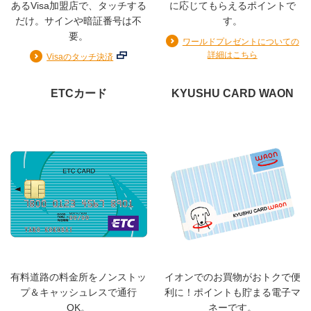
あるVisa加盟店で、タッチする
に応じてもらえるポイントで
だけ。サインや暗証番号は不
す。
要。
ワールドプレゼントについての
お支払日
詳細はこちら
Visaのタッチ決済
ETCカード
KYUSHU CARD WAON
毎月15日締め翌月10日払い
ショッピング
1回払い／2回払い／ボーナス一括払い／リボ払い／分割払
い
※ショッピングのお支払い方法について詳しくは「
ご利用
代金のお支払い
」項目を参照
有料道路の料金所をノンストッ
イオンでのお買物がおトクで便
※お支払方法は、各種特典のございます、便利なリボ払い
プ＆キャッシュレスで通行
利に！ポイントも貯まる電子マ
「マイペイすリボ」をお勧めします。(審査により「マ
OK。
ネーです。