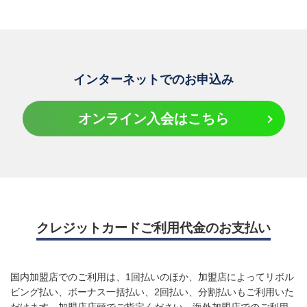
のみとなります。
※TM and © 2025 Apple Inc. All rights reserved.
※Apple、Appleのロゴ、Apple Pay、Apple Watch、Face ID、
iPad、iPhone、Mac、Safari、Touch IDは、Apple Inc.の商標で
す。
※iPhoneの商標は、アイホン株式会社のライセンスにもとづき使
インターネットでのお申込み
用されています。
※「iD」ロゴは株式会社NTTドコモの登録商標です。
オンライン入会はこちら
※Google、 Android、 Google Pay は Google LLC の商標です。
クレジットカードご利用代金のお支払い
国内加盟店でのご利用は、1回払いのほか、加盟店によってリボル
ビング払い、ボーナス一括払い、2回払い、分割払いもご利用いた
だけます。加盟店店頭でご指定ください。海外加盟店でのご利用