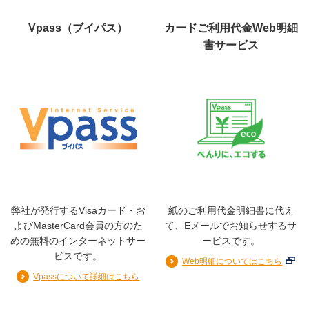
0〜30万円
キャッシング利用枠
Vpass（ブイパス）
カードご利用代金Web明細
（キャッシングリボ・海外キャッシュサービス）
書サービス
0万円
※分割払い利用枠は、2回払い・ボーナス一括払いの利用
を含みます。
※ご入会時のご利用枠は、上記の範囲内でカード送付時に
ご通知いたします。
※お客様のご希望をもとにキャッシングリボ・海外キャッ
シュサービスはキャッシング利用枠の範囲内で、弊社が
指定します。
※借入を希望しない場合は申出により借入枠を取消いたし
弊社が発行するVisaカード・お
紙のご利用代金明細書に代え
ます。
よびMasterCard会員の方のた
て、Eメールでお知らせするサ
※リボ払い利用枠を超えてご利用された分は翌月一括払い
めの無料のインターネットサー
ービスです。
となります。
ビスです。
Web明細についてはこちら
Vpassについて詳細はこちら
※クレジットカード利用代金のお引落し口座は西日本シティ銀行