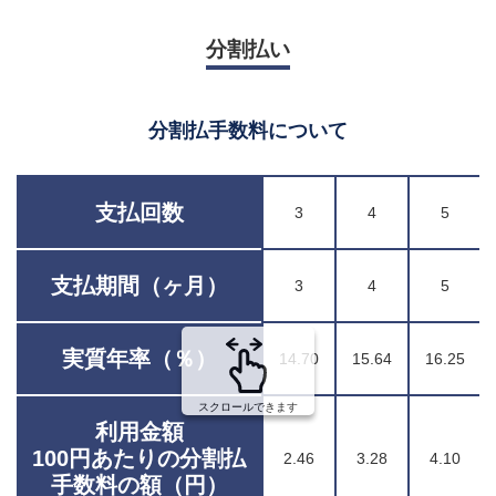
分割払い
分割払手数料について
支払回数
3
4
5
支払期間（ヶ月）
3
4
5
実質年率（％）
14.70
15.64
16.25
スクロールできます
利用金額
100円あたりの分割払
2.46
3.28
4.10
手数料の額（円）