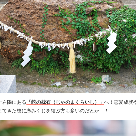
ぐ右隣にある
「蛇の枕石（じゃのまくらいし）」
へ！恋愛成就
えてきた枝に恋みくじを結ぶ方も多いのだとか…！