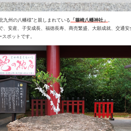
北九州の八幡様”と親しまれている
「篠崎八幡神社」
。
神社で、安産、子安成長、福徳長寿、商売繁盛、大願成就、交通
ースポットです。