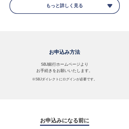
ご利用
もっと詳しく見る
金額
１万円超
220円
※ATMでのキャッシングの「ご利用」・「臨時のご返済」の都
度、
上記
お申込み方法
の手数料をご負担いただきます。毎月の締切日までの手数料を
翌月のお支払日に、クレジットカードご利用代金と合わせてお
SBJ銀行ホームページより
支払いいただきます。
お手続きをお願いいたします。
※海外キャッシュサービスの場合は、現地通貨を会員規約所定の
※SBJダイレクトにログインが必要です。
方法により日本円に換算した後の金額がご利用金額になりま
す。
※ショッピングリボご利用分の臨時のご返済の場合は、利用手数
料はいただきません。
お申込みになる前に