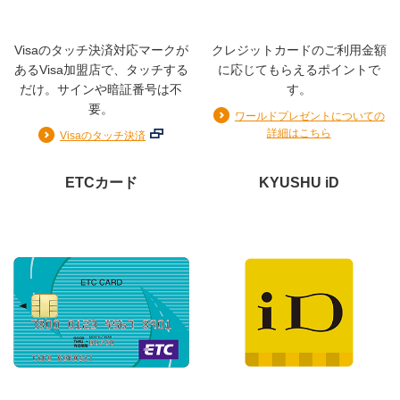
Visaのタッチ決済対応マークが
クレジットカードのご利用金額
◆最高2,000万円の海外旅行傷害保険（利用条件有）
あるVisa加盟店で、タッチする
に応じてもらえるポイントで
◆年間100万円までのお買物安心保険（海外でのご利用お
だけ。サインや暗証番号は不
す。
よび国内でのリボ払い・分割払い(3回以上)のご利用）
要。
ワールドプレゼントについての
詳細はこちら
Visaのタッチ決済
お支払日
ETCカード
KYUSHU iD
毎月15日締め翌月10日払い
ショッピング
1回払い／2回払い／ボーナス一括払い／リボ払い／分割払
い