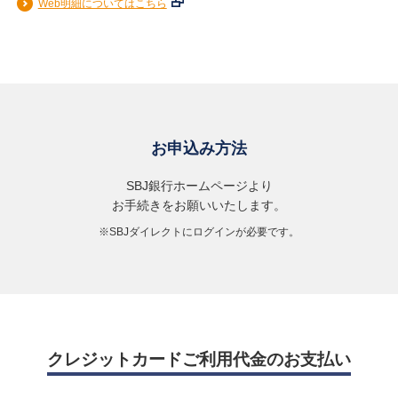
Web明細についてはこちら
※リボ払い利用枠を超えてご利用された分は翌月一括払い
となります。
※クレジットカード利用代金のお引落し口座はSBJ銀行円普通預金
口座または当座預金口座のみとなります。
※TM and © 2025 Apple Inc. All rights reserved.
※Apple、Appleのロゴ、Apple Pay、Apple Watch、Face ID、
お申込み方法
iPad、iPhone、Mac、Safari、Touch IDは、Apple Inc.の商標で
す。
SBJ銀行ホームページより
※iPhoneの商標は、アイホン株式会社のライセンスにもとづき使
お手続きをお願いいたします。
用されています。
※SBJダイレクトにログインが必要です。
※「iD」ロゴは株式会社NTTドコモの登録商標です。
※Google、 Android、 Google Pay は Google LLC の商標です。
クレジットカードご利用代金のお支払い