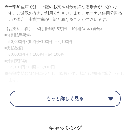
※一部加盟店では、上記のお支払回数が異なる場合がございま
す。ご確認のうえご利用ください。また、ボーナス併用分割払
いの場合、実質年率が上記と異なることがございます。
【お支払い例】 <利用金額 5万円、10回払いの場合>
■分割払手数料
50,000円×(8.2円÷100円)＝4,100円
■支払総額
50,000円＋4,100円＝54,100円
■分割支払額
54,100円÷10回＝5,410円
※分割支払額は1円単位とし、端数がでた場合は初回に算入いたし
ます。
遅延損害金
もっと詳しく見る
1回払い・リボ払い
14.6%
キャッシング