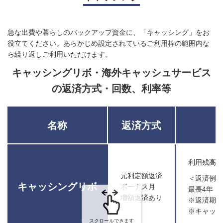
2回・ボーナス払い・分割払い
6.0%
急な出費や暮らしのバックアップ資金に、「キャッシング」をお
役立てください。あらかじめ設定されているご利用枠の範囲内な
ら繰り返しご利用いただけます。
キャッシングリボ・海外キャッシュサービス
の返済方式・回数、利率等
名称
返済方式
利用残高お
元利定額返済
＜返済例＞
キャッシングリボ
ボーナス月
最長4年・
増額返済あり
※返済期間
※キャッ
スクロールできます