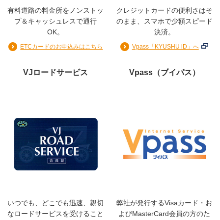
有料道路の料金所をノンストッ
クレジットカードの便利さはそ
※ショッピングのお支払い方法について詳しくは「
ご利用
プ＆キャッシュレスで通行
のまま、スマホで少額スピード
代金のお支払い
」項目を参照
OK。
決済。
※お支払方法は、各種特典のございます、便利なリボ払い
ETCカードのお申込みはこちら
Vpass「KYUSHU iD」へ
「マイペイすリボ」をお勧めします。(審査により「マ
イペイすリボ」を設定いただけない場合がございま
VJロードサービス
Vpass（ブイパス）
す。)
※リボルビング払い：実質年率15.0％／分割払いの手数料
は「
分割払い
」項目を参照
※2026年10月16日から、リボ払いの手数料率を改定いた
します。
詳細はこちら
ご利用枠
いつでも、どこでも迅速、親切
弊社が発行するVisaカード・お
なロードサービスを受けること
よびMasterCard会員の方のた