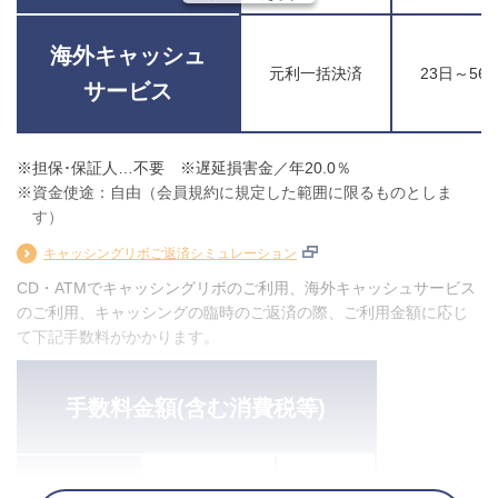
海外キャッシュ
元利一括決済
23日～5
サービス
※担保･保証人…不要 ※遅延損害金／年20.0％
※資金使途：自由（会員規約に規定した範囲に限るものとしま
す）
キャッシングリボご返済シミュレーション
CD・ATMでキャッシングリボのご利用、海外キャッシュサービス
のご利用、キャッシングの臨時のご返済の際、ご利用金額に応じ
て下記手数料がかかります。
手数料金額(含む消費税等)
１万円以下
110円