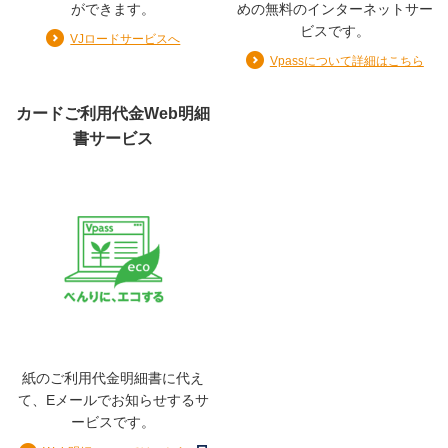
総利用枠
ができます。
めの無料のインターネットサー
10〜100万円
ビスです。
VJロードサービスへ
カード利用枠（ショッピング）
Vpassについて詳細はこちら
10〜100万円
リボ払い・分割払い利用枠（ショッピング）
カードご利用代金Web明細
0〜100万円
書サービス
キャッシング利用枠
（キャッシングリボ・海外キャッシュサービス）
0〜50万円
※分割払い利用枠は、2回払い・ボーナス一括払いの利用
を含みます。
※ご入会時のご利用枠は、上記の範囲内でカード送付時に
ご通知いたします。
※お客様のご希望をもとにキャッシングリボ・海外キャッ
シュサービスはキャッシング利用枠の範囲内で、弊社が
指定します。
紙のご利用代金明細書に代え
て、Eメールでお知らせするサ
※借入を希望しない場合は申出により借入枠を取消いたし
ービスです。
ます。